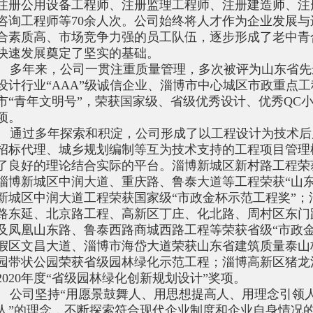
注册公用设备工程师、注册监理工程师、注册建造师、注
咨询工程师等70余人次。公司始终将人才作为企业发展
合素质高、市场竞争力强的员工队伍，逐步形成了老中青
快速发展奠定了坚实的基础。
多年来，公司一贯注重质量管理，多次被评为山东省先
设计行业“AAA”级诚信企业、淄博市中心城区市政重点
市“青年文明号”，荣获国家级、省级优秀设计、优秀QC
项。
通过多年探索和积淀，公司形成了以工程设计为技术后
招标代理、城乡规划编制等互为技术支持的工程项目管理
了良好的理论结合实际的平台。淄博新城区新村路工程荣
淄博新城区中润大道、重庆路、鲁泰大道等工程荣获“山
新城区中润大道工程荣获国家级“市政金杯示范工程奖”
路东延、北京路工程、高新区丁庄、化北路、周村区东门
及凤凰山东路、鲁泰西路商城西路工程等荣获省级“市政
假区文昌大道、淄博市海岱大道荣获山东省建筑质量泰山
园带状公园荣获省级园林绿化示范工程；淄博高新区猪龙
2020年度“省级园林绿化创新规划设计”奖项。
公司坚持“用愿景鼓舞人、用思想提高人、用理念引领
人”的理念，不断探索符合现代企业制度和企业自身情况