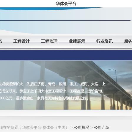
华体会平台
态
工程设计
工程监理
业绩展示
行业资讯
服
现在的位置：华体会平台-华体会（中国） >
公司概况
>
公司介绍