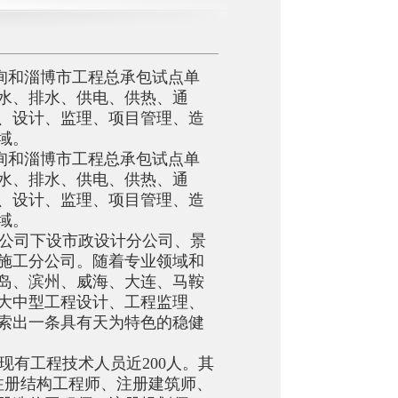
询和淄博市工程总承包试点单
水、排水、供电、供热、通
、设计、监理、项目管理、造
域。
询和淄博市工程总承包试点单
水、排水、供电、供热、通
、设计、监理、项目管理、造
域。
。公司下设市政设计分公司、景
施工分公司。随着专业领域和
岛、滨州、威海、大连、马鞍
大中型工程设计、工程监理、
摸索出一条具有天为特色的稳健
有工程技术人员近200人。其
。注册结构工程师、注册建筑师、