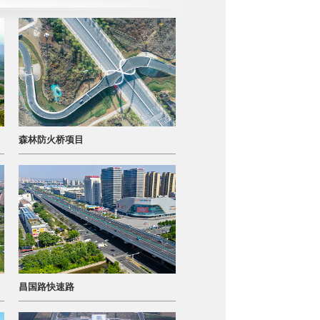
森林防火桥项目
昌国路快速路