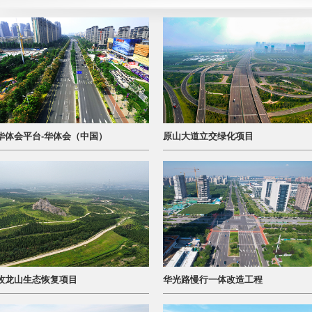
华体会平台-华体会（中国）
原山大道立交绿化项目
牧龙山生态恢复项目
华光路慢行一体改造工程